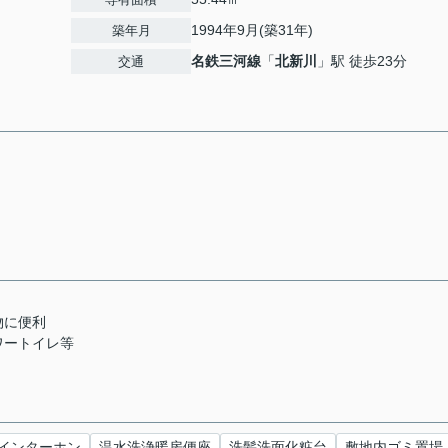
1994年9月(築31年)
築年月
名鉄三河線
「
北新川
」駅 徒歩23分
交通
物に便利
ワートイレ等
インターホン
温水洗浄暖房便座
洗髪洗面化粧台
敷地内ゴミ置場