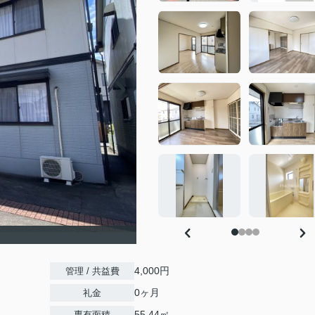
4,000円
管理 / 共益費
0ヶ月
礼金
55.44㎡
専有面積