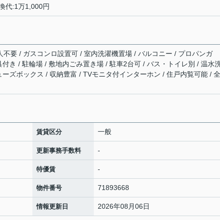
代:1万1,000円
人不要 / ガスコンロ設置可 / 室内洗濯機置場 / バルコニー / プロパンガ
器具付き / 駐輪場 / 敷地内ごみ置き場 / 駐車2台可 / バス・トイレ別 / 温水
シューズボックス / 収納豊富 / TVモニタ付インターホン / 住戸内覧可能 / 
一般
賃貸区分
-
更新事務手数料
-
特優賃
71893668
物件番号
2026年08月06日
情報更新日