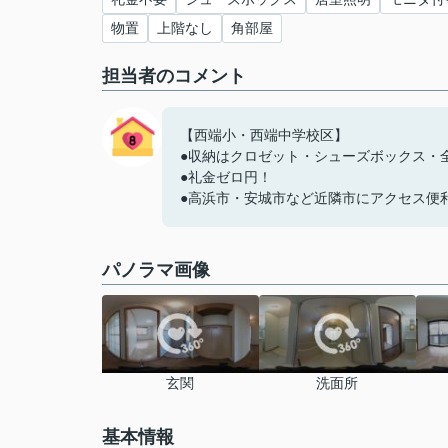
物置
上階なし
角部屋
担当者のコメント
【西端小・西端中学校区】
●収納はクロゼット・シューズボックス・
●礼金ゼロ円！
●高浜市・安城市など近隣市にアクセス便
パノラマ画像
玄関
洗面所
基本情報