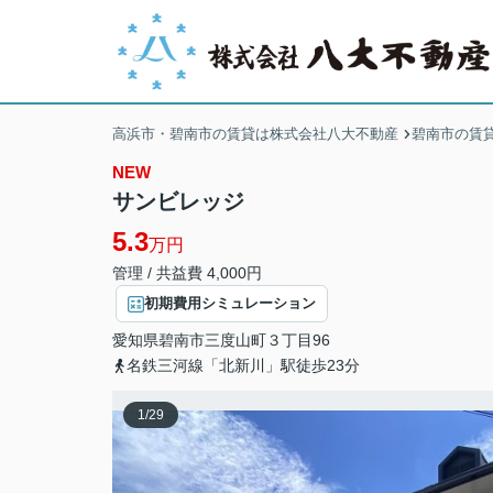
高浜市・碧南市の賃貸は株式会社八大不動産
碧南市の賃
NEW
サンビレッジ
5.3
万円
管理 / 共益費 4,000円
初期費用シミュレーション
愛知県
碧南市
三度山町
３丁目96
名鉄三河線「北新川」駅徒歩23分
1
/
29