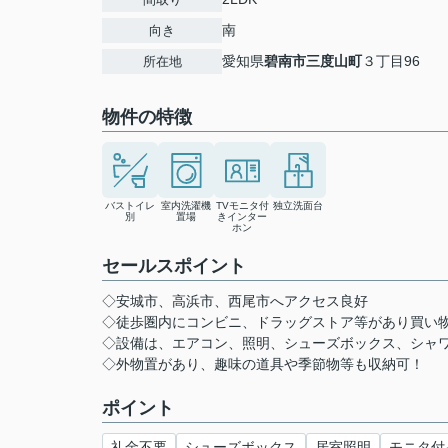
南
向き
愛知県
碧南市
三度山町
３丁目96
所在地
物件の特徴
バストイレ
室内洗濯機
TVモニタ付
独立洗面台
別
置場
きインター
ホン
セールスポイント
◇安城市、高浜市、西尾市へアクセス良好
◇徒歩圏内にコンビニ、ドラッグストア等があり買い
◇設備は、エアコン、照明、シューズボックス、シャ
◇外物置があり、趣味の道具や季節物等も収納可！
ポイント
礼金不要
シューズボックス
居室照明
モニタ付