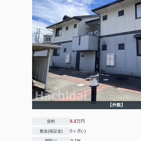
【外観】
5.3
万円
賃料
0ヶ月(-)
敷金(保証金)
2LDK
間取り