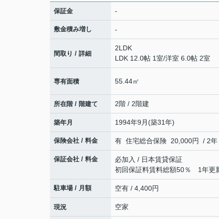
-
保証金
敷金積み増し
-
2LDK
間取り / 詳細
LDK 12.0帖 1室
/
洋室 6.0帖 2室
55.44㎡
専有面積
2階 / 2階建
所在階 / 階建て
1994年9月(築31年)
築年月
保険会社 / 料金
有 住宅総合保険 20,000円 / 2年
保証会社 / 料金
必加入 / 日本賃貸保証
初回保証料賃料総額50％ 1年更新
駐車場 / 月額
空有 / 4,400円
空家
現況