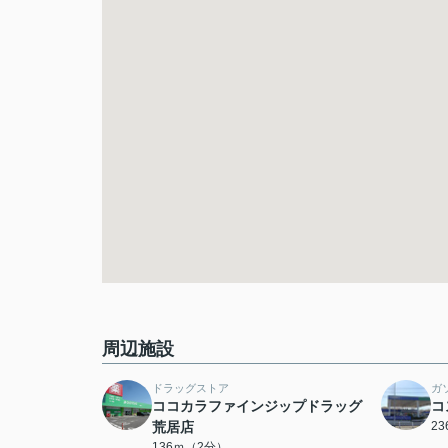
周辺施設
ドラッグストア
ガ
ココカラファインジップドラッグ
コ
荒居店
2
136ｍ（2分）