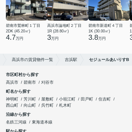
碧南市鷲林町１丁目
高浜市論地町２丁目
碧南市新道町４丁目
2DK (45.20㎡)
1R (28.80㎡)
1K (30.00㎡)
1
4.7
3
3.8
万円
万円
万円
高浜市の賃貸物件一覧
吉浜駅
セジュールあいりすB
市区町村から探す
高浜市
碧南市
刈谷市
町名から探す
神明町
芳川町
屋敷町
小垣江町
田戸町
住吉町
西山町
向山町
呉竹町
札木町
沿線から探す
名鉄三河線
東海道本線
駅から探す