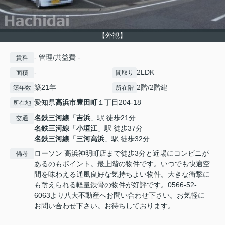
【外観】
- 管理/共益費 -
賃料
-
2LDK
面積
間取り
築21年
2階/2階建
築年数
所在階
愛知県
高浜市
豊田町
１丁目204-18
所在地
名鉄三河線
「
吉浜
」駅 徒歩21分
交通
名鉄三河線
「
小垣江
」駅 徒歩37分
名鉄三河線
「
三河高浜
」駅 徒歩32分
ローソン 高浜神明町店まで徒歩3分と近場にコンビニが
備考
あるのもポイント。最上階の物件です。いつでも快適空
間を味わえる通風良好な気持ちよい物件。大きな衝撃に
も耐えられる軽量鉄骨の物件が好評です。0566-52-
6063より八大不動産へお問い合わせ下さい。お気軽に
お問い合わせ下さい。お待ちしております。