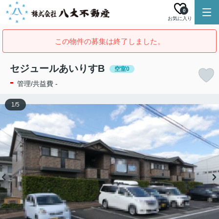
0
お気に入り
この物件の募集は終了しました。
セジュールあいりすB
空室0
-
管理/共益費 -
1
/
5