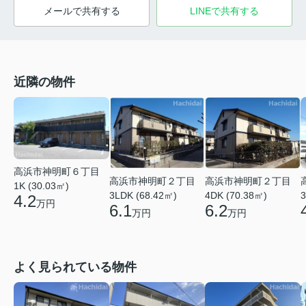
メールで共有する
LINEで共有する
近隣の物件
高浜市神明町６丁目
高浜市神明町２丁目
高浜市神明町２丁目
1K (30.03㎡)
3LDK (68.42㎡)
4DK (70.38㎡)
3
4.2
万円
6.1
6.2
万円
万円
よく見られている物件