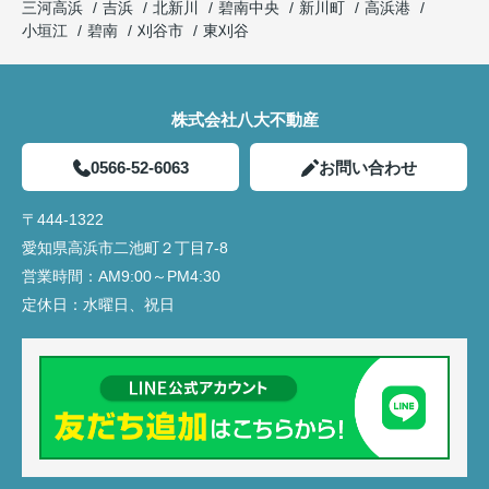
三河高浜
吉浜
北新川
碧南中央
新川町
高浜港
小垣江
碧南
刈谷市
東刈谷
株式会社八大不動産
0566-52-6063
お問い合わせ
〒444-1322
愛知県高浜市二池町２丁目7-8
営業時間：
AM9:00～PM4:30
定休日：
水曜日、祝日