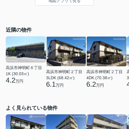
地図アプリで見る
近隣の物件
高浜市神明町６丁目
高浜市神明町２丁目
高浜市神明町２丁目
1K (30.03㎡)
3LDK (68.42㎡)
4DK (70.38㎡)
3
4.2
万円
6.1
6.2
万円
万円
よく見られている物件