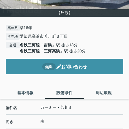
【外観】
築16年
築年数
愛知県高浜市芳川町３丁目
所在地
名鉄三河線
「
吉浜
」駅 徒歩18分
交通
名鉄三河線
「
三河高浜
」駅 徒歩20分
お問い合わせ
無料
基本情報
設備条件
周辺環境
カーミー・芳川B
物件名
南
向き