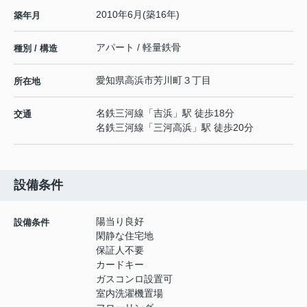
2010年6月(築16年)
築年月
アパート / 軽量鉄骨
種別 / 構造
愛知県
高浜市
芳川町
３丁目
所在地
名鉄三河線
「
吉浜
」駅 徒歩18分
交通
名鉄三河線
「
三河高浜
」駅 徒歩20分
設備条件
陽当り良好
設備条件
閑静な住宅地
保証人不要
カードキー
ガスコンロ設置可
室内洗濯機置場