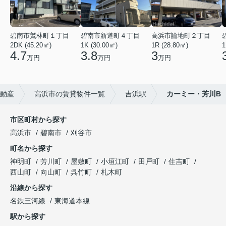
碧南市鷲林町１丁目
碧南市新道町４丁目
高浜市論地町２丁目
2DK (45.20㎡)
1K (30.00㎡)
1R (28.80㎡)
1
4.7
3.8
3
万円
万円
万円
動産
高浜市の賃貸物件一覧
吉浜駅
カーミー・芳川B
市区町村から探す
高浜市
碧南市
刈谷市
町名から探す
神明町
芳川町
屋敷町
小垣江町
田戸町
住吉町
西山町
向山町
呉竹町
札木町
沿線から探す
名鉄三河線
東海道本線
駅から探す