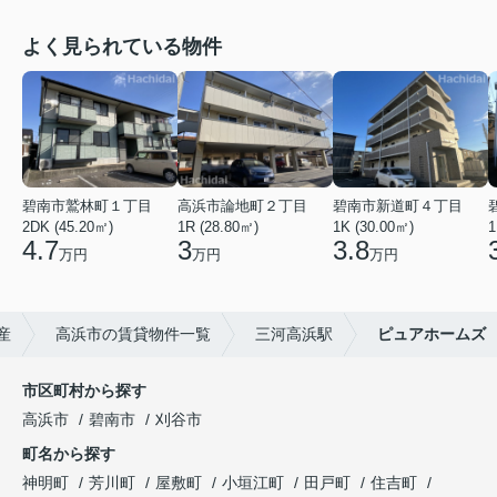
よく見られている物件
碧南市鷲林町１丁目
高浜市論地町２丁目
碧南市新道町４丁目
2DK (45.20㎡)
1R (28.80㎡)
1K (30.00㎡)
1
4.7
3
3.8
万円
万円
万円
産
高浜市の賃貸物件一覧
三河高浜駅
ピュアホームズ
市区町村から探す
高浜市
碧南市
刈谷市
町名から探す
神明町
芳川町
屋敷町
小垣江町
田戸町
住吉町