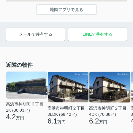
地図アプリで見る
メールで共有する
LINEで共有する
近隣の物件
高浜市神明町６丁目
高浜市神明町２丁目
高浜市神明町２丁目
1K (30.03㎡)
3LDK (68.42㎡)
4DK (70.38㎡)
3
4.2
万円
6.1
6.2
万円
万円