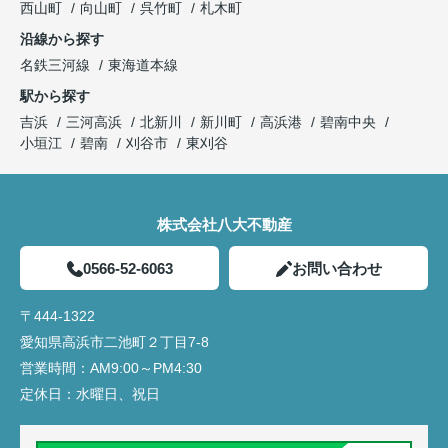
西山町
向山町
呉竹町
札木町
沿線から探す
名鉄三河線
東海道本線
駅から探す
吉浜
三河高浜
北新川
新川町
高浜港
碧南中央
小垣江
碧南
刈谷市
東刈谷
株式会社八大不動産
0566-52-6063
お問い合わせ
〒444-1322
愛知県高浜市二池町２丁目7-8
営業時間：
AM9:00～PM4:30
定休日：
水曜日、祝日