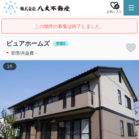
0
お気に入り
この物件の募集は終了しました。
ピュアホームズ
空室0
-
管理/共益費 -
1
/
5