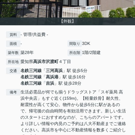
【外観】
- 管理/共益費 -
賃料
-
3DK
面積
間取り
築28年
1階/2階建
築年数
所在階
愛知県
高浜市
沢渡町
４丁目
所在地
名鉄三河線
「
三河高浜
」駅 徒歩5分
交通
名鉄三河線
「
高浜港
」駅 徒歩16分
名鉄三河線
「
吉浜
」駅 徒歩28分
生活必需品が何でも揃うドラッグストア「スギ薬局 高
備考
浜中央店」もすぐ近く(159m)。【軽量鉄骨】耐久性、
耐震性が高くて安心。物件から徒歩5分に駅があるの
で、帰宅後の自由時間を有効活用できます。新しい生活
のスタートにおすすめなのが、こちらのアパートです。
より詳しい情報や内見のご予約は八大不動産までご連絡
ください。高浜市を中心に不動産情報を数多くご紹介し