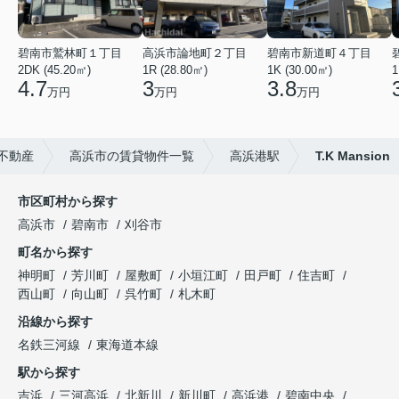
碧南市鷲林町１丁目
高浜市論地町２丁目
碧南市新道町４丁目
2DK (45.20㎡)
1R (28.80㎡)
1K (30.00㎡)
1
4.7
3
3.8
万円
万円
万円
不動産
高浜市の賃貸物件一覧
高浜港駅
T.K Mansion
市区町村から探す
高浜市
碧南市
刈谷市
町名から探す
神明町
芳川町
屋敷町
小垣江町
田戸町
住吉町
西山町
向山町
呉竹町
札木町
沿線から探す
名鉄三河線
東海道本線
駅から探す
吉浜
三河高浜
北新川
新川町
高浜港
碧南中央