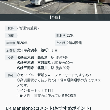
【外観】
- 管理/共益費 -
賃料
-
2DK
面積
間取り
築20年
2階/3階建
築年数
所在階
愛知県
高浜市
二池町
３丁目
所在地
名鉄三河線
「
高浜港
」駅 徒歩7分
交通
名鉄三河線
「
三河高浜
」駅 徒歩20分
名鉄三河線
「
北新川
」駅 徒歩20分
◇カップル、新婚さん、ファミリーにおすすめ！
備考
◇高浜港駅から徒歩約7分！電車通勤通学の方にオスス
メです。
◇インターネット無料！
◇耐火性、耐震面に優れているRC構造
T.K Mansionのコメント(おすすめポイント)