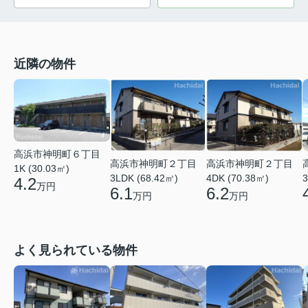
近隣の物件
高浜市神明町６丁目
高浜市神明町２丁目
高浜市神明町２丁目
1K (30.03㎡)
3LDK (68.42㎡)
4DK (70.38㎡)
3
4.2
万円
6.1
6.2
万円
万円
よく見られている物件