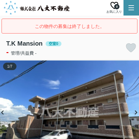
0
お気に入り
この物件の募集は終了しました。
T.K Mansion
空室0
-
管理/共益費 -
1
/
7