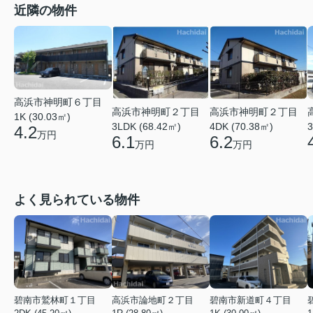
近隣の物件
高浜市神明町６丁目
高浜市神明町２丁目
高浜市神明町２丁目
1K (30.03㎡)
3LDK (68.42㎡)
4DK (70.38㎡)
3
4.2
万円
6.1
6.2
万円
万円
よく見られている物件
碧南市鷲林町１丁目
高浜市論地町２丁目
碧南市新道町４丁目