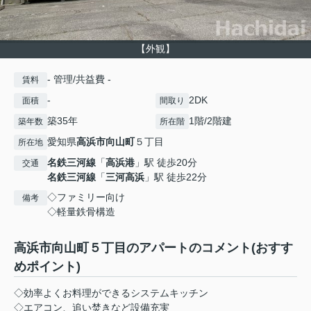
【外観】
- 管理/共益費 -
賃料
-
2DK
面積
間取り
築35年
1階/2階建
築年数
所在階
愛知県
高浜市
向山町
５丁目
所在地
名鉄三河線
「
高浜港
」駅 徒歩20分
交通
名鉄三河線
「
三河高浜
」駅 徒歩22分
◇ファミリー向け
備考
◇軽量鉄骨構造
高浜市向山町５丁目のアパートのコメント(おすす
めポイント)
◇効率よくお料理ができるシステムキッチン
◇エアコン、追い焚きなど設備充実