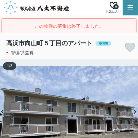
0
お気に入り
この物件の募集は終了しました。
高浜市向山町５丁目のアパート
空室0
-
管理/共益費 -
1
/
3