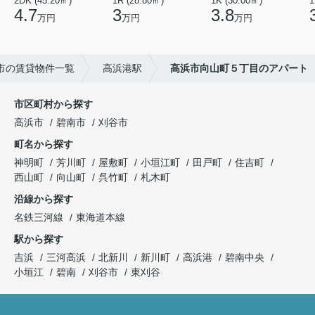
2DK (45.20㎡)
1R (28.80㎡)
1K (30.00㎡)
1
4.7
3
3.8
万円
万円
万円
市の賃貸物件一覧
高浜港駅
高浜市向山町５丁目のアパート
市区町村から探す
高浜市
碧南市
刈谷市
町名から探す
神明町
芳川町
屋敷町
小垣江町
田戸町
住吉町
西山町
向山町
呉竹町
札木町
沿線から探す
名鉄三河線
東海道本線
駅から探す
吉浜
三河高浜
北新川
新川町
高浜港
碧南中央
小垣江
碧南
刈谷市
東刈谷