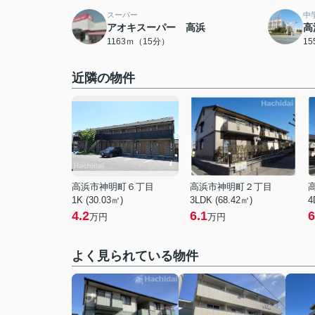
スーパー
中
アオキスーパー 高浜
高
1163ｍ（15分）
1
近隣の物件
高浜市神明町６丁目
高浜市神明町２丁目
1K (30.03㎡)
3LDK (68.42㎡)
4
4.2
6.1
6
万円
万円
よく見られている物件