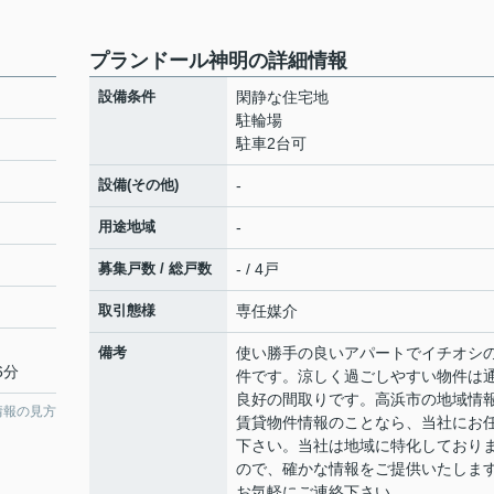
プランドール神明の詳細情報
設備条件
閑静な住宅地
駐輪場
駐車2台可
設備(その他)
-
用途地域
-
募集戸数 / 総戸数
- / 4戸
取引態様
専任媒介
備考
使い勝手の良いアパートでイチオシ
6分
件です。涼しく過ごしやすい物件は
良好の間取りです。高浜市の地域情
情報の見方
賃貸物件情報のことなら、当社にお
下さい。当社は地域に特化しており
ので、確かな情報をご提供いたしま
お気軽にご連絡下さい。