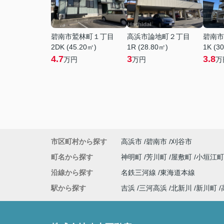
碧南市鷲林町１丁目
高浜市論地町２丁目
碧南市
2DK (45.20㎡)
1R (28.80㎡)
1K (3
4.7
3
3.8
万円
万円
万
市区町村から探す
高浜市
碧南市
刈谷市
町名から探す
神明町
芳川町
屋敷町
小垣江
沿線から探す
名鉄三河線
東海道本線
駅から探す
吉浜
三河高浜
北新川
新川町