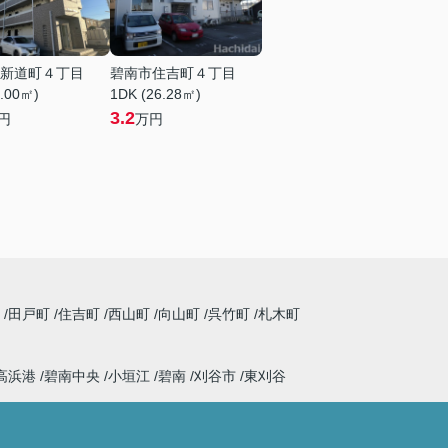
新道町４丁目
碧南市住吉町４丁目
0.00㎡)
1DK (26.28㎡)
3.2
円
万円
町
田戸町
住吉町
西山町
向山町
呉竹町
札木町
高浜港
碧南中央
小垣江
碧南
刈谷市
東刈谷