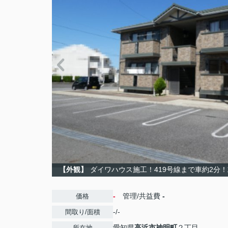
【外観】
ダイワハウス施工！419号線まで車約2分
-
管理/共益費
-
価格
-/-
間取り/面積
愛知県
高浜市
神明町
２丁目
所在地