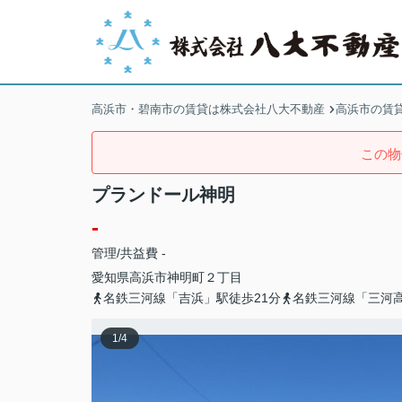
高浜市・碧南市の賃貸は株式会社八大不動産
高浜市の賃
この物
プランドール神明
-
管理/共益費 -
愛知県
高浜市
神明町
２丁目
名鉄三河線「吉浜」駅徒歩21分
名鉄三河線「三河高
1
/
4