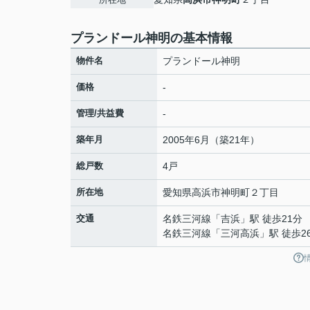
プランドール神明の基本情報
物件名
プランドール神明
価格
-
管理/共益費
-
築年月
2005年6月（築21年）
総戸数
4戸
所在地
愛知県
高浜市
神明町
２丁目
交通
名鉄三河線
「
吉浜
」駅 徒歩21分
名鉄三河線
「
三河高浜
」駅 徒歩2