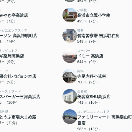
59ｍ（6分）
464ｍ（6分）
肉
小学校
みやき亭高浜店
高浜市立翼小学校
85ｍ（7分）
495ｍ（7分）
ンビニエンスストア
警察
ーソン 高浜神明町店
碧南警察署 吉浜駐在所
29ｍ（7分）
549ｍ（7分）
ラッグストア
スーパー
ギ薬局高浜店
ドミー 高浜店
43ｍ（9分）
644ｍ（9分）
イーツ
内科
限会社パピヨン本店
寺尾内科小児科
78ｍ（9分）
700ｍ（9分）
ァーストフード
美容室
スバーガー三河高浜店
美容室SHU高浜店
21ｍ（10分）
741ｍ（10分）
風料理
コンビニエンスストア
とうふ市場大まめ蔵
ファミリーマート 高浜湯山
58ｍ（11分）
目店
983ｍ（13分）