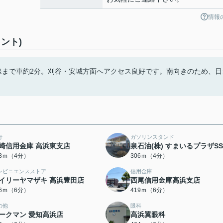
情報
ント)
線まで車約2分。刈谷・安城方面へアクセス良好です。南向きのため、日
行
ガソリンスタンド
崎信用金庫 高浜東支店
泉石油(株) すまいるプラザSS
43ｍ（4分）
306ｍ（4分）
ンビニエンスストア
信用金庫
イリーヤマザキ 高浜豊田店
西尾信用金庫高浜支店
16ｍ（6分）
419ｍ（6分）
の他
眼科
ークマン 愛知高浜店
高浜翼眼科