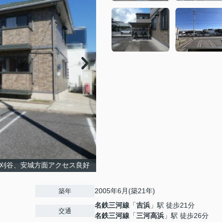
！刈谷、安城方面アクセス良好
2005年6月(築21年)
築年
名鉄三河線
「
吉浜
」駅 徒歩21分
交通
名鉄三河線
「
三河高浜
」駅 徒歩26分