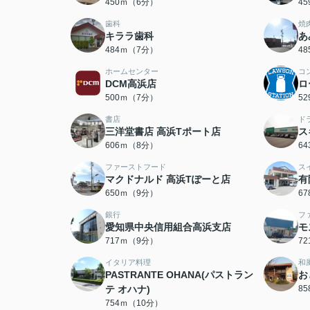
450ｍ（6分）
4
歯科
焼
キララ歯科
あ
484ｍ（7分）
4
ホームセンター
コ
DCM高浜店
ロ
500ｍ（7分）
5
書店
ド
三洋堂書店 高浜Tポート店
ス
606ｍ（8分）
6
ファーストフード
ス
マクドナルド 高浜Tぽーと店
有
650ｍ（9分）
6
銀行
フ
愛知県中央信用組合高浜支店
モ
717ｍ（9分）
7
イタリア料理
和
PASTRANTE OHANA(パストラン
お
テ オハナ)
8
754ｍ（10分）