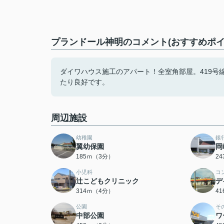
プランドール神明のコメント(おすすめポイ
ダイワハウス施工のアパート！全室角部屋。419号
たり良好です。
周辺施設
幼稚園
銀
翼幼保園
岡
185ｍ（3分）
2
小児科
コ
辻こどもクリニック
デ
314ｍ（4分）
4
公園
そ
中部公園
ワ