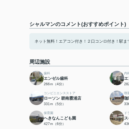
シャルマンのコメント(おすすめポイント)
ネット無料！エアコン付き！２口コンロ付き！駅ま
周辺施設
歯科
内
エンゼル歯科
エ
266ｍ（4分）
2
コンビニエンスストア
喫
ローソン 碧南霞浦店
珈
331ｍ（5分）
3
保育園
ド
へきなんこども園
ス
427ｍ（6分）
4