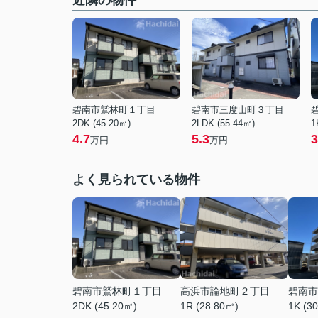
近隣の物件
碧南市鷲林町１丁目
碧南市三度山町３丁目
2DK (45.20㎡)
2LDK (55.44㎡)
1
4.7
5.3
3
万円
万円
よく見られている物件
碧南市鷲林町１丁目
高浜市論地町２丁目
碧南市
2DK (45.20㎡)
1R (28.80㎡)
1K (3