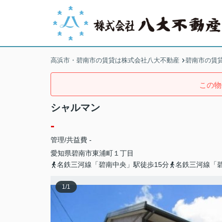
高浜市・碧南市の賃貸は株式会社八大不動産
碧南市の賃
この物
シャルマン
-
管理/共益費 -
愛知県
碧南市
東浦町
１丁目
名鉄三河線「碧南中央」駅徒歩15分
名鉄三河線「碧
1
/
1