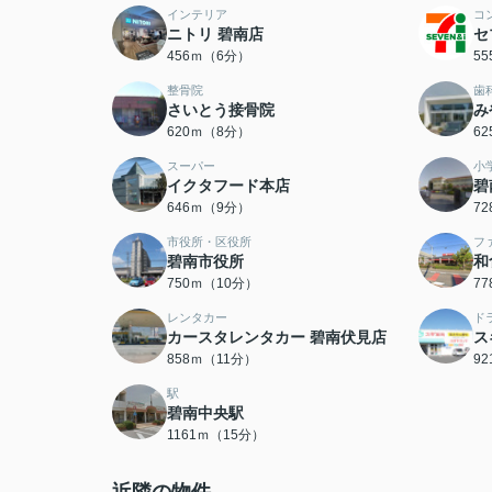
インテリア
コ
ニトリ 碧南店
セ
456ｍ（6分）
5
整骨院
歯
さいとう接骨院
み
620ｍ（8分）
6
スーパー
小
イクタフード本店
碧
646ｍ（9分）
7
市役所・区役所
フ
碧南市役所
和
750ｍ（10分）
7
レンタカー
ド
カースタレンタカー 碧南伏見店
ス
858ｍ（11分）
9
駅
碧南中央駅
1161ｍ（15分）