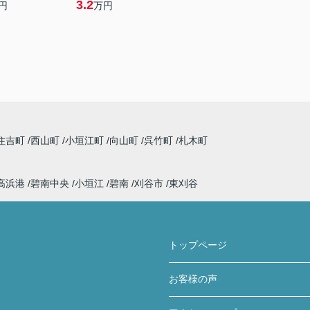
3.2
円
万円
住吉町
西山町
小垣江町
向山町
呉竹町
札木町
高浜港
碧南中央
小垣江
碧南
刈谷市
東刈谷
トップページ
お客様の声