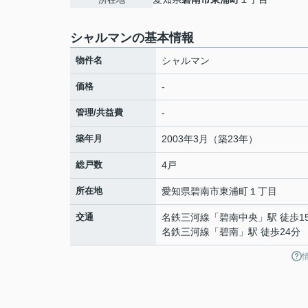
シャルマンの基本情報
物件名
シャルマン
価格
-
管理/共益費
-
築年月
2003年3月（築23年）
総戸数
4戸
所在地
愛知県
碧南市
東浦町
１丁目
交通
名鉄三河線
「
碧南中央
」駅 徒歩1
名鉄三河線
「
碧南
」駅 徒歩24分