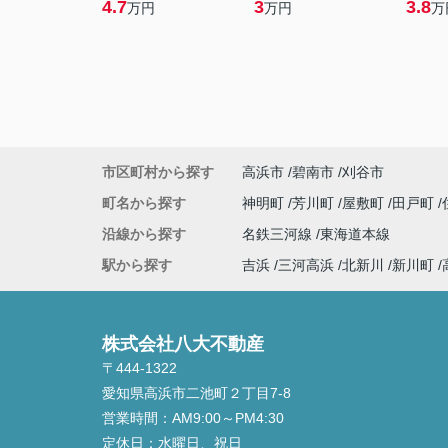
4.7
3
3.8
万円
万円
万
市区町村から探す
高浜市
碧南市
刈谷市
町名から探す
神明町
芳川町
屋敷町
田戸町
沿線から探す
名鉄三河線
東海道本線
駅から探す
吉浜
三河高浜
北新川
新川町
株式会社八大不動産
〒444-1322
愛知県高浜市二池町２丁目7-8
営業時間：
AM9:00～PM4:30
定休日：
水曜日、祝日