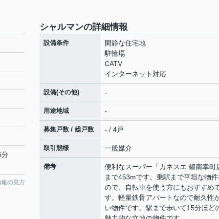
シャルマンの詳細情報
設備条件
閑静な住宅地
駐輪場
CATV
インターネット対応
設備(その他)
-
用途地域
-
募集戸数 / 総戸数
- / 4戸
取引態様
一般媒介
5分
備考
便利なスーパー「カネスエ 碧南幸町
まで453mです。乗駅まで平坦な物件
情報の見方
ので、自転車を使う方にもおすすめ
す。軽量鉄骨アパートなので耐久性
い物件です。駅まで歩いて15分ほど
魅力的な立地の物件です。