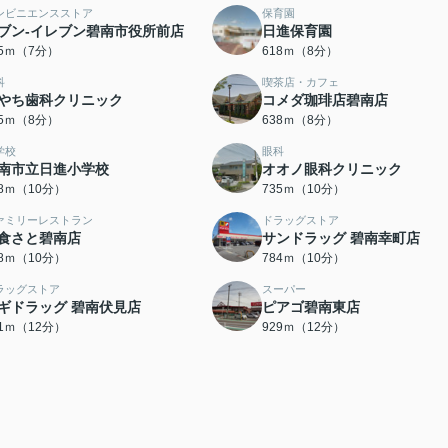
ンビニエンスストア
保育園
ブン-イレブン碧南市役所前店
日進保育園
55ｍ（7分）
618ｍ（8分）
科
喫茶店・カフェ
やち歯科クリニック
コメダ珈琲店碧南店
25ｍ（8分）
638ｍ（8分）
学校
眼科
南市立日進小学校
オオノ眼科クリニック
28ｍ（10分）
735ｍ（10分）
ァミリーレストラン
ドラッグストア
食さと碧南店
サンドラッグ 碧南幸町店
78ｍ（10分）
784ｍ（10分）
ラッグストア
スーパー
ギドラッグ 碧南伏見店
ピアゴ碧南東店
21ｍ（12分）
929ｍ（12分）