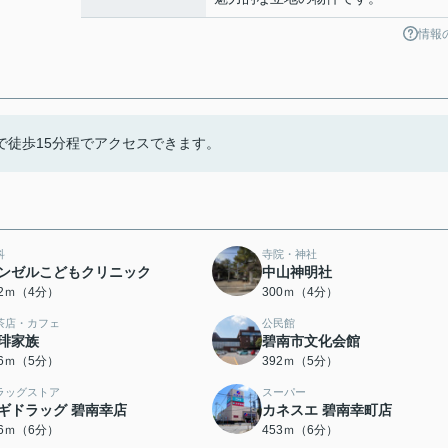
情報
で徒歩15分程でアクセスできます。
科
寺院・神社
ンゼルこどもクリニック
中山神明社
82ｍ（4分）
300ｍ（4分）
茶店・カフェ
公民館
琲家族
碧南市文化会館
36ｍ（5分）
392ｍ（5分）
ラッグストア
スーパー
ギドラッグ 碧南幸店
カネスエ 碧南幸町店
36ｍ（6分）
453ｍ（6分）