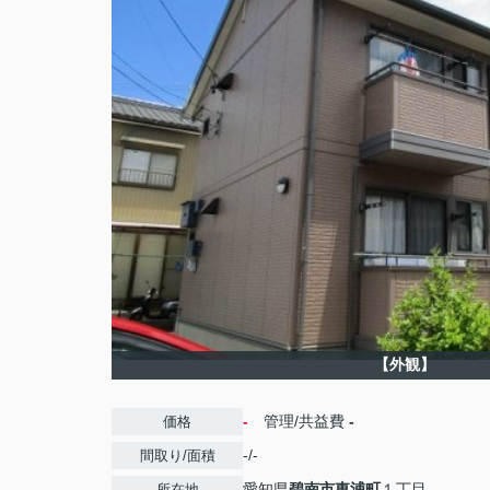
【外観】
-
管理/共益費
-
価格
-/-
間取り/面積
愛知県
碧南市
東浦町
１丁目
所在地