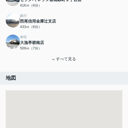
416ｍ（6分）
銀行
西尾信用金庫辻支店
433ｍ（6分）
寿司
大漁亭碧南店
509ｍ（7分）
すべて見る
地図