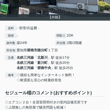
【外観】
- 管理/共益費 -
賃料
-
2DK
面積
間取り
築24年
2階/2階建
築年数
所在階
愛知県
碧南市
踏分町
１丁目
所在地
名鉄三河線
「
北新川
」駅 徒歩17分
交通
名鉄三河線
「
新川町
」駅 徒歩20分
名鉄三河線
「
碧南中央
」駅 徒歩25分
◇接続も簡単なインターネット無料！
備考
◇耐震面も安心の軽量鉄骨造
セジュール樅のコメント(おすすめポイント)
◇エアコン２台！全居室照明付きの室内設備充実です
◇上階無しの角部屋で騒音問題も軽減！