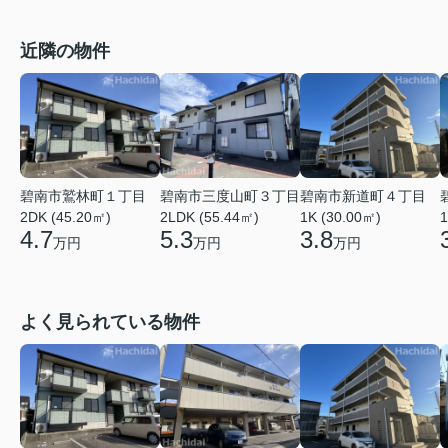
近隣の物件
碧南市鷲林町１丁目
碧南市三度山町３丁目
碧南市新道町４丁目
2DK (45.20㎡)
2LDK (55.44㎡)
1K (30.00㎡)
1
4.7
5.3
3.8
万円
万円
万円
よく見られている物件