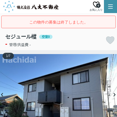
0
お気に入り
この物件の募集は終了しました。
セジュール樅
空室0
-
管理/共益費 -
1
/
7