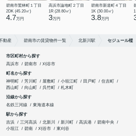
碧南市鷲林町１丁目
高浜市論地町２丁目
碧南市新道町４丁目
2DK (45.20㎡)
1R (28.80㎡)
1K (30.00㎡)
1
4.7
3
3.8
万円
万円
万円
不動産
碧南市の賃貸物件一覧
北新川駅
セジュール樅
市区町村から探す
高浜市
碧南市
刈谷市
町名から探す
神明町
芳川町
屋敷町
小垣江町
田戸町
住吉町
西山町
向山町
呉竹町
札木町
沿線から探す
名鉄三河線
東海道本線
駅から探す
吉浜
三河高浜
北新川
新川町
高浜港
碧南中央
小垣江
碧南
刈谷市
東刈谷