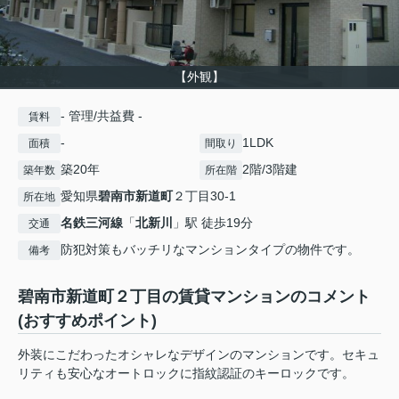
【外観】
- 管理/共益費 -
賃料
-
1LDK
面積
間取り
築20年
2階/3階建
築年数
所在階
愛知県
碧南市
新道町
２丁目30-1
所在地
名鉄三河線
「
北新川
」駅 徒歩19分
交通
防犯対策もバッチリなマンションタイプの物件です。
備考
碧南市新道町２丁目の賃貸マンションのコメント
(おすすめポイント)
外装にこだわったオシャレなデザインのマンションです。セキュ
リティも安心なオートロックに指紋認証のキーロックです。