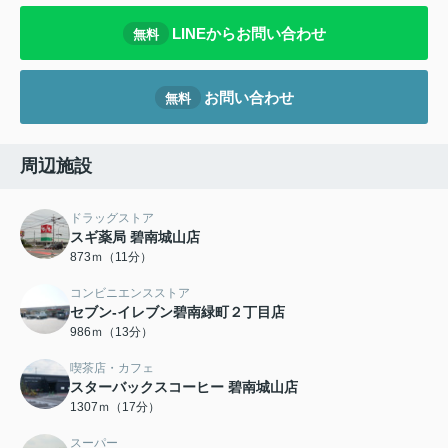
LINEからお問い合わせ
無料
お問い合わせ
無料
周辺施設
ドラッグストア
スギ薬局 碧南城山店
873ｍ（11分）
コンビニエンスストア
セブン-イレブン碧南緑町２丁目店
986ｍ（13分）
喫茶店・カフェ
スターバックスコーヒー 碧南城山店
1307ｍ（17分）
スーパー