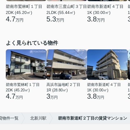
碧南市鷲林町１丁目
碧南市三度山町３丁目
碧南市新道町４丁目
2DK (45.20㎡)
2LDK (55.44㎡)
1K (30.00㎡)
1
4.7
5.3
3.8
万円
万円
万円
よく見られている物件
碧南市鷲林町１丁目
高浜市論地町２丁目
碧南市新道町４丁目
2DK (45.20㎡)
1R (28.80㎡)
1K (30.00㎡)
1
4.7
3
3.8
万円
万円
万円
貸物件一覧
北新川駅
碧南市新道町２丁目の賃貸マンション