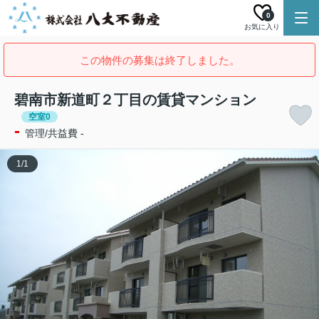
0
お気に入り
この物件の募集は終了しました。
碧南市新道町２丁目の賃貸マンション
空室0
-
管理/共益費 -
1
/
1