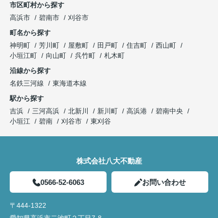
市区町村から探す
高浜市
碧南市
刈谷市
町名から探す
神明町
芳川町
屋敷町
田戸町
住吉町
西山町
小垣江町
向山町
呉竹町
札木町
沿線から探す
名鉄三河線
東海道本線
駅から探す
吉浜
三河高浜
北新川
新川町
高浜港
碧南中央
小垣江
碧南
刈谷市
東刈谷
株式会社八大不動産
0566-52-6063
お問い合わせ
〒444-1322