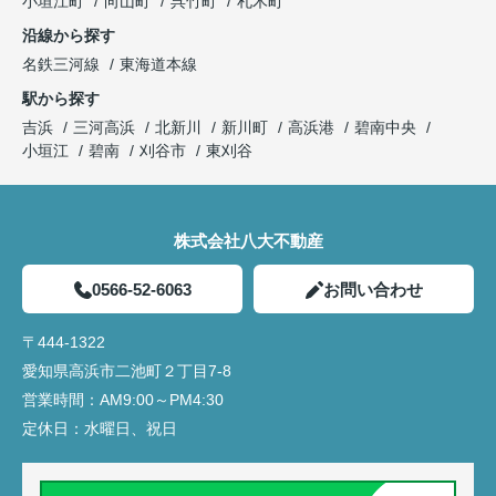
小垣江町
向山町
呉竹町
札木町
沿線から探す
名鉄三河線
東海道本線
駅から探す
吉浜
三河高浜
北新川
新川町
高浜港
碧南中央
小垣江
碧南
刈谷市
東刈谷
株式会社八大不動産
0566-52-6063
お問い合わせ
〒444-1322
愛知県高浜市二池町２丁目7-8
営業時間：
AM9:00～PM4:30
定休日：
水曜日、祝日