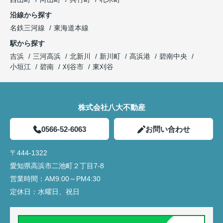
沿線から探す
名鉄三河線
東海道本線
駅から探す
吉浜
三河高浜
北新川
新川町
高浜港
碧南中央
小垣江
碧南
刈谷市
東刈谷
株式会社八大不動産
0566-52-6063
お問い合わせ
〒444-1322
愛知県高浜市二池町２丁目7-8
営業時間：
AM9:00～PM4:30
定休日：
水曜日、祝日