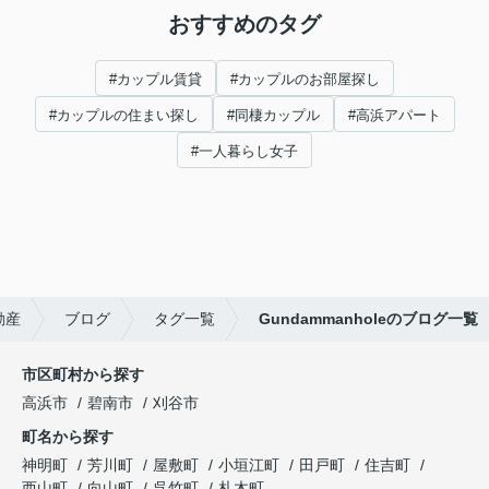
おすすめのタグ
#カップル賃貸
#カップルのお部屋探し
#カップルの住まい探し
#同棲カップル
#高浜アパート
#一人暮らし女子
動産
ブログ
タグ一覧
Gundammanholeのブログ一覧
市区町村から探す
高浜市
碧南市
刈谷市
町名から探す
神明町
芳川町
屋敷町
小垣江町
田戸町
住吉町
西山町
向山町
呉竹町
札木町