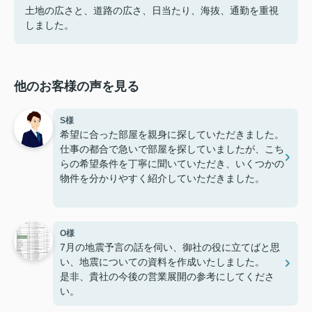
土地の広さと、道路の広さ、日当たり、海抜、通勤を重視
しました。
他のお客様の声を見る
S様
希望に合った部屋を親身に探していただきました。
仕事の都合で急いで部屋を探していましたが、こち
らの希望条件を丁寧に聞いていただき、いくつかの
物件を分かりやすく紹介していただきました。
良いところだけではなく、周辺環境や生活する上で
気になる点も説明していただき、安心して部屋を決
O様
めることができました。
7月の地震予言の話を伺い、御社の役に立てばと思
い、地震についての資料を作成いたしました。
契約手続きも分かりやすく丁寧に説明していただけ
是非、貴社の今後の営業展開の参考にしてくださ
たため、不安なく物件を決めることができました。
い。
今後とも、宜しくお願いします。