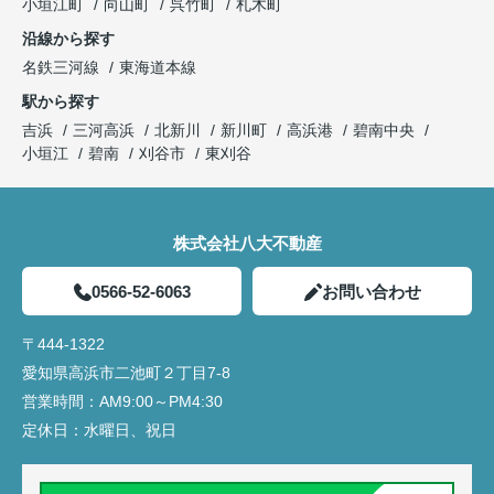
小垣江町
向山町
呉竹町
札木町
沿線から探す
名鉄三河線
東海道本線
駅から探す
吉浜
三河高浜
北新川
新川町
高浜港
碧南中央
小垣江
碧南
刈谷市
東刈谷
株式会社八大不動産
0566-52-6063
お問い合わせ
〒444-1322
愛知県高浜市二池町２丁目7-8
営業時間：
AM9:00～PM4:30
定休日：
水曜日、祝日