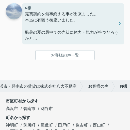
N様
売買契約を無事終える事が出来ました。
本当に有難う御座いました。
酷暑の夏の最中での売却に体力・気力が持つだろう
かと
心配の心が芽生えてきている時に、
契約の相手方である買主様に物件を紹介頂き、契約
お客様の声一覧
を迎える事が出来ました。
これは偏に社長様一人では無く、会社の総力の結果
と感じています。
浜市・碧南市の賃貸は株式会社八大不動産
お客様の声
N様
売買契約日を富士登山に例えるなら９合目、所有権
移転日が頂上です。
無事に、実家に帰る目途がつきました。
市区町村から探す
高浜市
碧南市
刈谷市
そこで感謝の気持ちを書面にしました。
町名から探す
お付き合い、ありがとうございました。
神明町
芳川町
屋敷町
田戸町
住吉町
西山町